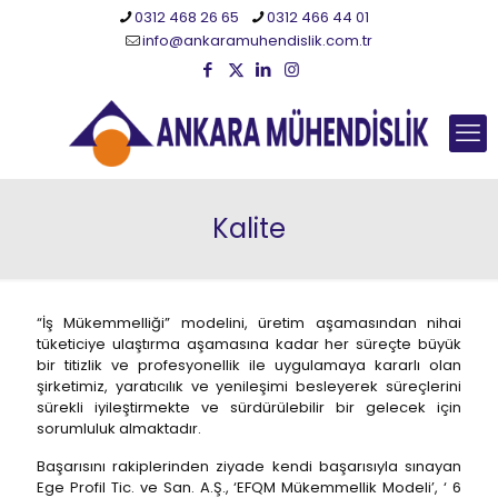
0312 468 26 65
0312 466 44 01
info@ankaramuhendislik.com.tr
Kalite
“İş Mükemmelliği” modelini, üretim aşamasından nihai
tüketiciye ulaştırma aşamasına kadar her süreçte büyük
bir titizlik ve profesyonellik ile uygulamaya kararlı olan
şirketimiz, yaratıcılık ve yenileşimi besleyerek süreçlerini
sürekli iyileştirmekte ve sürdürülebilir bir gelecek için
sorumluluk almaktadır.
Başarısını rakiplerinden ziyade kendi başarısıyla sınayan
Ege Profil Tic. ve San. A.Ş., ‘EFQM Mükemmellik Modeli’, ‘ 6