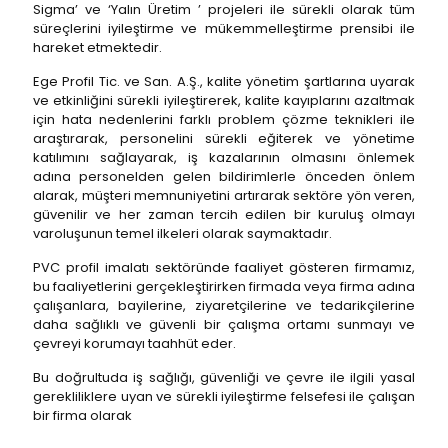
Sigma’ ve ‘Yalın Üretim ’ projeleri ile sürekli olarak tüm
süreçlerini iyileştirme ve mükemmelleştirme prensibi ile
hareket etmektedir.
Ege Profil Tic. ve San. A.Ş., kalite yönetim şartlarına uyarak
ve etkinliğini sürekli iyileştirerek, kalite kayıplarını azaltmak
için hata nedenlerini farklı problem çözme teknikleri ile
araştırarak, personelini sürekli eğiterek ve yönetime
katılımını sağlayarak, iş kazalarının olmasını önlemek
adına personelden gelen bildirimlerle önceden önlem
alarak, müşteri memnuniyetini artırarak sektöre yön veren,
güvenilir ve her zaman tercih edilen bir kuruluş olmayı
varoluşunun temel ilkeleri olarak saymaktadır.
PVC profil imalatı sektöründe faaliyet gösteren firmamız,
bu faaliyetlerini gerçekleştirirken firmada veya firma adına
çalışanlara, bayilerine, ziyaretçilerine ve tedarikçilerine
daha sağlıklı ve güvenli bir çalışma ortamı sunmayı ve
çevreyi korumayı taahhüt eder.
Bu doğrultuda iş sağlığı, güvenliği ve çevre ile ilgili yasal
gerekliliklere uyan ve sürekli iyileştirme felsefesi ile çalışan
bir firma olarak